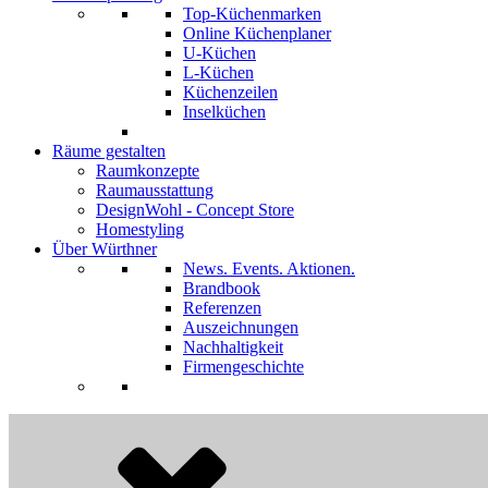
Top-Küchenmarken
Online Küchenplaner
U-Küchen
L-Küchen
Küchenzeilen
Inselküchen
Räume gestalten
Raumkonzepte
Raumausstattung
DesignWohl - Concept Store
Homestyling
Über Würthner
News. Events. Aktionen.
Brandbook
Referenzen
Auszeichnungen
Nachhaltigkeit
Firmengeschichte