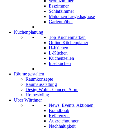
Wohnzimmer
Esszimmer
Schlafzimmer
Matratzen Liegediagnose
Gartenmöbel
Küchenplanung
Top-Küchenmarken
Online Küchenplaner
U-Küchen
L-Küchen
Küchenzeilen
Inselküchen
Räume gestalten
Raumkonzepte
Raumausstattung
DesignWohl - Concept Store
Homestyling
Über Würthner
News. Events. Aktionen.
Brandbook
Referenzen
Auszeichnungen
Nachhaltigkeit