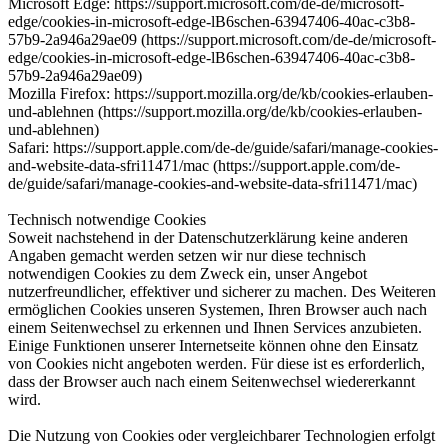
Microsoft Edge: https://support.microsoft.com/de-de/microsoft-
edge/cookies-in-microsoft-edge-lB6schen-63947406-40ac-c3b8-
57b9-2a946a29ae09 (https://support.microsoft.com/de-de/microsoft-
edge/cookies-in-microsoft-edge-lB6schen-63947406-40ac-c3b8-
57b9-2a946a29ae09)
Mozilla Firefox: https://support.mozilla.org/de/kb/cookies-erlauben-
und-ablehnen (https://support.mozilla.org/de/kb/cookies-erlauben-
und-ablehnen)
Safari: https://support.apple.com/de-de/guide/safari/manage-cookies-
and-website-data-sfri11471/mac (https://support.apple.com/de-
de/guide/safari/manage-cookies-and-website-data-sfri11471/mac)
Technisch notwendige Cookies
Soweit nachstehend in der Datenschutzerklärung keine anderen
Angaben gemacht werden setzen wir nur diese technisch
notwendigen Cookies zu dem Zweck ein, unser Angebot
nutzerfreundlicher, effektiver und sicherer zu machen. Des Weiteren
ermöglichen Cookies unseren Systemen, Ihren Browser auch nach
einem Seitenwechsel zu erkennen und Ihnen Services anzubieten.
Einige Funktionen unserer Internetseite können ohne den Einsatz
von Cookies nicht angeboten werden. Für diese ist es erforderlich,
dass der Browser auch nach einem Seitenwechsel wiedererkannt
wird.
Die Nutzung von Cookies oder vergleichbarer Technologien erfolgt