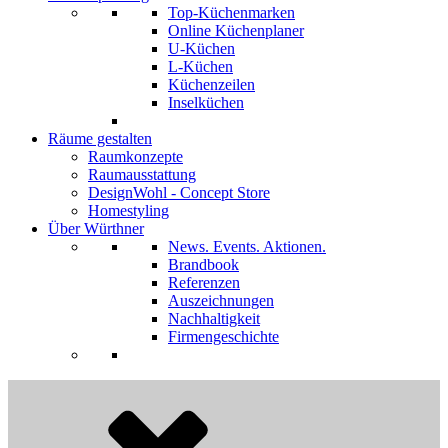
Top-Küchenmarken
Online Küchenplaner
U-Küchen
L-Küchen
Küchenzeilen
Inselküchen
Räume gestalten
Raumkonzepte
Raumausstattung
DesignWohl - Concept Store
Homestyling
Über Würthner
News. Events. Aktionen.
Brandbook
Referenzen
Auszeichnungen
Nachhaltigkeit
Firmengeschichte