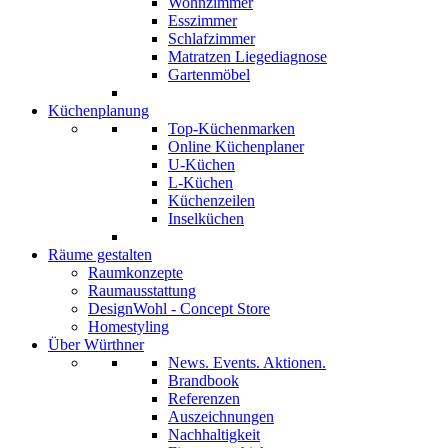
Wohnzimmer
Esszimmer
Schlafzimmer
Matratzen Liegediagnose
Gartenmöbel
Küchenplanung
Top-Küchenmarken
Online Küchenplaner
U-Küchen
L-Küchen
Küchenzeilen
Inselküchen
Räume gestalten
Raumkonzepte
Raumausstattung
DesignWohl - Concept Store
Homestyling
Über Würthner
News. Events. Aktionen.
Brandbook
Referenzen
Auszeichnungen
Nachhaltigkeit