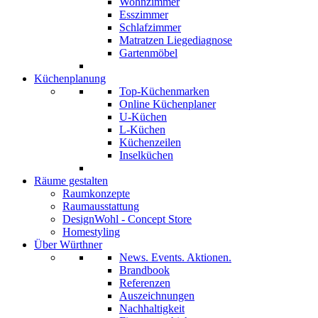
Wohnzimmer
Esszimmer
Schlafzimmer
Matratzen Liegediagnose
Gartenmöbel
Küchenplanung
Top-Küchenmarken
Online Küchenplaner
U-Küchen
L-Küchen
Küchenzeilen
Inselküchen
Räume gestalten
Raumkonzepte
Raumausstattung
DesignWohl - Concept Store
Homestyling
Über Würthner
News. Events. Aktionen.
Brandbook
Referenzen
Auszeichnungen
Nachhaltigkeit