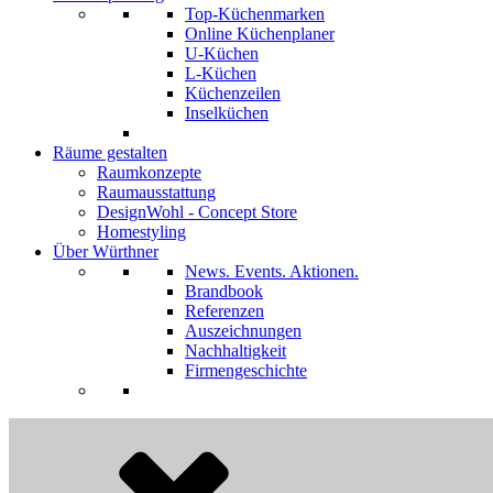
Top-Küchenmarken
Online Küchenplaner
U-Küchen
L-Küchen
Küchenzeilen
Inselküchen
Räume gestalten
Raumkonzepte
Raumausstattung
DesignWohl - Concept Store
Homestyling
Über Würthner
News. Events. Aktionen.
Brandbook
Referenzen
Auszeichnungen
Nachhaltigkeit
Firmengeschichte